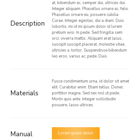
at, bibendum ac, semper dui, ultrices dui.
Integer aliquam. Phasellus ornare ac, felis.
Phasellus ornare eu, posuere cubilia
Curae, Integer egestas, dui a diam. Duis
Description
lobortis, mi id mi ipsum dolor id lorem
pretium wisi. In pede. Sed fringilla sem
orci, viverra mattis. Aliquam erat lacus,
suscipit suscipit placerat, molestie vitae,
ultricies a, tortor. Suspendisse bibendum
leo eros, varius ac, pede. Duis.
Fusce condimentum urna, id dolor sit amet
elit. Curabitur enim. Etiam tellus. Donec
Materials
porttitor magna. Sed nec nisl ut pede.
Morbi quis ante. Integer sollicitudin
posuere, lacus ultrices.
Manual
Lorem ipsum dolor